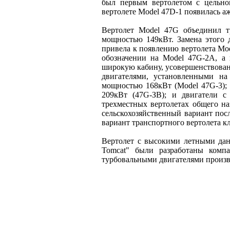
был первым вертолетом с цельно
вертолете Model 47D-1 появилась аж
Вертолет Model 47G объединил тр
мощностью 149кВт. Замена этого 
привела к появлению вертолета Mo
обозначении на Model 47G-2A, а 
широкую кабину, усовершенствован
двигателями, установленными на 
мощностью 168кВт (Model 47G-3);
209кВт (47G-ЗВ); и двигатели 
трехместных вертолетах общего на
сельскохозяйственный вариант пос
вариант транспортного вертолета кл
Вертолет с высокими летными данн
Tomcat" были разработаны компан
турбовальными двигателями произ