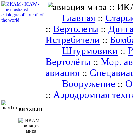
Главная
::
Стары
::
Вертолеты
::
Двига
Истребители
::
Бомб
Штурмовики
::
Р
Вертолёты
::
Мор. а
авиация
::
Спецавиа
Вооружение
::
О
::
Аэродромная техн
BRAZD.RU