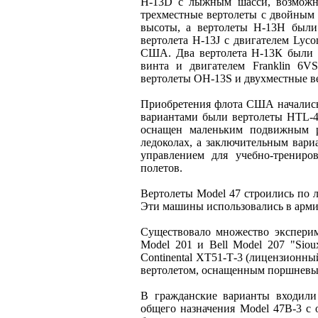
Н-13D с лыжным шасси, возможно
трехместные вертолеты с двойным
высоты, а вертолеты Н-13Н были
вертолета Н-13J с двигателем Ly
США. Два вертолета Н-13К были 
винта и двигателем Franklin 6V
вертолеты ОН-13S и двухместные в
Приобретения флота США начались
вариантами были вертолеты HTL-4
оснащен маленьким подвижным р
ледоколах, а заключительным ва
управлением для учебно-трениро
полетов.
Вертолеты Model 47 строились по 
Эти машины использовались в армия
Существовало множество эксперим
Model 201 и Bell Model 207 "Siou
Continental XT51-Т-3 (лицензионны
вертолетом, оснащенным поршневым
В гражданские варианты входили 
общего назначения Model 47B-3 с