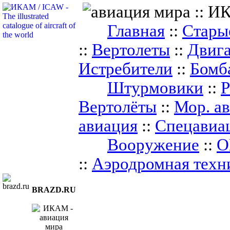
Главная
::
Стары
::
Вертолеты
::
Двига
Истребители
::
Бомб
Штурмовики
::
Р
Вертолёты
::
Мор. а
авиация
::
Спецавиа
Вооружение
::
О
::
Аэродромная техн
BRAZD.RU