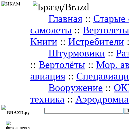
Главная
::
Старые 
самолеты
::
Вертолет
Книги
::
Истребители
Штурмовики
::
Ра
::
Вертолёты
::
Мор. а
авиация
::
Спецавиаци
Вооружение
::
ОК
техника
::
Аэродромна
BRAZD.ру