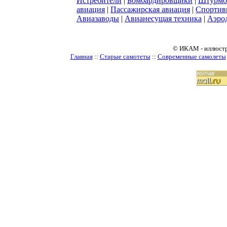
Истребители
|
Бомбардировщики
|
Штурмо
авиация
|
Пассажирская авиация
|
Спортив
Авиазаводы
|
Авианесущая техника
|
Аэро
© ИКАМ - иллюстр
Главная
::
Старые самотеты
::
Современные самолеты