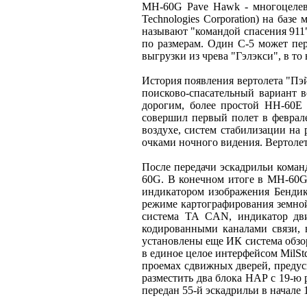
MH-60G Pave Hawk - многоцелевой
Technologies Corporation) на ба
называют "командой спасения 911
по размерам. Один С-5 может пе
выгрузки из чрева "Гэлэкси", в то
История появления вертолета "Пэ
поисково-спасательный вариант 
дорогим, более простой НН-60Е
совершил первый полет в феврал
воздухе, систем стабилизации на
очками ночного видения. Вертолет
После передачи эскадрильи коман
60G. В конечном итоге в MH-60G 
индикатором изображения Бендик
режиме картографирования земной
система ТА CAN, индикатор дви
кодированными каналами связи,
установлены еще ИК система обзо
в единое целое интерфейсом MilS
проемах сдвижных дверей, предус
разместить два блока НАР с 19-ю
передан 55-й эскадрильи в начале 1