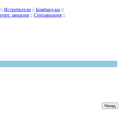
::
Истребители
::
Бомбард-ки
::
порт. авиация
::
Спецавиация
::