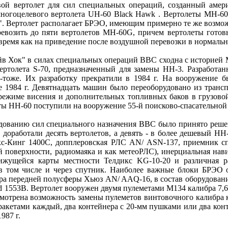
 вертолет для сил специальных операций, созданный америка
зе многоцелевого вертолета UH-60 Black Hawk . Вертолеты MH-
". Вертолет располагает БРЭО, имеющим примерно те же возмож
ревозить до пяти вертолетов MH-60G, причем вертолеты готов
 время как на приведение после воздушной перевозки в нормально
йв Хок" в силах специальных операций ВВС сходна с историей
вертолета S-70, предназначенный для замены НН-3. Разработа
 -тоже. Их разработку прекратили в 1984 г. На вооружение
е 1984 г. Девятнадцать машин было переоборудовано из транс
 режиме висения и дополнительных топливных баков в грузово
ы НН-60 поступили на вооружение 55-й поисково-спасательной э
дованию сил специального назначения ВВС было принято реше
доработали десять вертолетов, а девять - в более дешевый H
с-Кинг 1400С, допплеровская РЛС AN/ ASN-137, приемник сп
 поверхности, радиомаяка и как метеоРЛС), инерциальная нав
жущейся карты местности Телдикс KG-10-20 и различная ра
 в том числе и через спутник. Наиболее важные блоки БРЭО
ра передней полусферы Хьюз AN/ AAQ-16, в состав оборудовани
td 1553B. Вертолет вооружен двумя пулеметами М134 калибра 7,
мотрена возможность замены пулеметов винтовочного калибра
 ракетами каждый, два контейнера с 20-мм пушками или два ко
987 г.