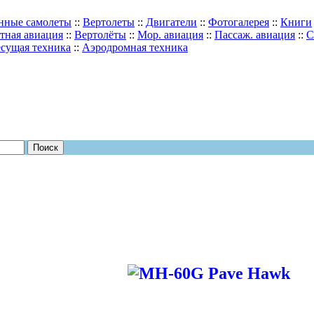
нные самолеты
::
Вертолеты
::
Двигатели
::
Фотогалерея
::
Книги
тная авиация
::
Вертолёты
::
Мор. авиация
::
Пассаж. авиация
::
С
сущая техника
::
Аэродромная техника