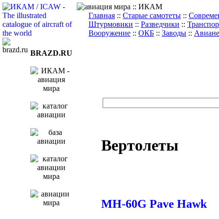
Главная
::
Старые самотеты
::
Совреме
Штурмовики
::
Разведчики
::
Транспор
Вооружение
::
ОКБ
::
Заводы
::
Авиане
BRAZD.RU
Вертолеты
MH-60G Pave Hawk