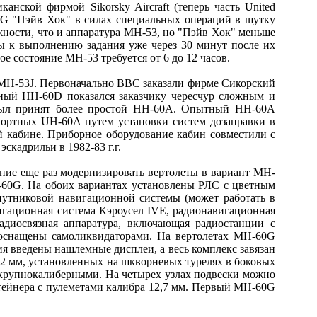
нской фирмой Sikorsky Aircraft (теперь часть United
60G "Пэйв Хок" в силах специальных операций в шутку
ности, что и аппаратура МН-53, но "Пэйв Хок" меньше
ы к выполнению задания уже через 30 минут после их
е состояние МН-53 требуется от 6 до 12 часов.
 MH-53J. Первоначально ВВС заказали фирме Сикорский
нный HH-60D показался заказчику чересчур сложным и
 был принят более простой НН-60А. Опытный НН-60А
портных UH-60A путем установки систем дозаправки в
й кабине. Приборное оборудование кабин совместили с
скадрильи в 1982-83 г.г.
ние еще раз модернизировать вертолеты в вариант MH-
H-60G. На обоих вариантах установлены РЛС с цветным
утниковой навигационной системы (может работать в
игационная система Кэроусел IVE, радионавигационная
диосвязная аппаратура, включающая радиостанции с
 оснащены самоликвидаторами. На вертолетах MH-60G
я введены нашлемные дисплеи, а весь комплекс завязан
62 мм, установленных на шкворневых турелях в боковых
 крупнокалиберными. На четырех узлах подвески можно
нтейнера с пулеметами калибра 12,7 мм. Первый MH-60G