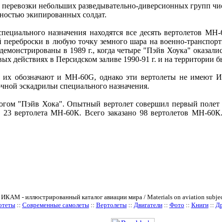
перевозки небольших разведывательно-диверсионных групп чис
лностью экипированных солдат.
пециального назначения находятся все десять вертолетов MH
 переброски в любую точку земного шара на военно-транспорт
емонстрированы в 1989 г., когда четыре "Пэйв Хоука" оказалис
ых действиях в Персидском заливе 1990-91 г. и на территории
 их обозначают и MH-60G, однако эти вертолеты не имеют И
чной эскадрильи специального назначения.
гом "Пэйв Хока". Опытный вертолет совершил первый полет в а
т 23 вертолета МН-60К. Всего заказано 98 вертолетов МН-6
 ИКАМ - иллюстрированный каталог авиации мира / Materials on aviation subjec
отеты
::
Современные самолеты
::
Вертолеты
::
Двигатели
::
Фото
::
Книги
::
Др