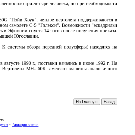
ленностью три-четыре человека, но при необходимости
-60G "Пэйв Хоук", четыре вертолета поддерживаются в
ном самолете С-5 "Гэлэкси". Возможности "эскадрильи
ь в Эфиопии спустя 14 часов после получения приказа.
 бывшей Югославии.
 К системы обзора передней полусферы) находятся на
вгусте 1990 г., поставки начались в июне 1992 г. На
0К. Вертолеты МН- 60К заменяют машины аналогичного
ts
узья
::
Авиация в кино