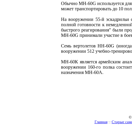
Обычно MH-60G используется для 
может транспортировать до 10 по
На вооружении 55-й эскадрильи с
полной готовности к немедленной
быстрого реагирования" были прод
MH-60G принимали участие в боев
Семь вертолетов HH-60G (иногда
вооружении 512 учебно-тренирово
МН-60К является армейским анало
вооружении 160-го полка состои
назначения МН-60А.
©
Главная
::
Старые сам