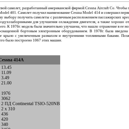
евой самолет, разработанный американской фирмой Cessna Aircraft Co. Чтобы
Model 401. Самолет получил наименование Cessna Model 414 и совершил первы
воему выбору получить самолеты с различным расположением пассажирских кре
здухозаборниками для улучшения охлаждения двигателя, а также хорошо отл
го. К 1976г. модель была значительно улучшена, что нашло отражение в ее нов
оснащенной бортовым электронным оборудованием. В 1978г. была введена
е крыло с увеличенным размахом и внутренними топливными баками. Позж
сего было построено 1067 этих машин.
Cessna 414A
- 13.45
- 11.09
- 3.49
- 21.00
- 1976
- 3062
- 2 ПД Continental TSIO-520NB
- 2 х 310
- 436
- 420
- 340