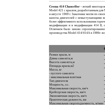
Cessna 414 Chancellor
- легкий многоцел
Model 421 с крылом, разработанным для 
в августе 1969 г. Заказчики могли по с
капоты двигателей с невыступающими во
более эффективного использования горюче
модификации и в модификации 414 II, 
Отличием было заново спроектированно
производства Model 414/414А в 1986г. в
Размах крыла, м
Длина самолета,м
Высота самолета,м
Площадь крыла,м2
Масса, кг
- пустого самолета
- максимальная взлетная
Тип двигателя
Мощность, л.с.
Максимальная скорость, км/ч
Крейсерская скорость, км/ч
Экономичная скорость, км/ч
Практическая дальность, км
Максимальная скороподъемность, м/мин