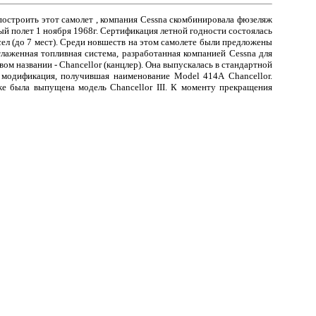
 построить этот самолет , компания Cessna скомбинировала фюзеляж
й полет 1 ноября 1968г. Сертификация летной годности состоялась
сел (до 7 мест). Среди новшеств на этом самолете были предложены
аженная топливная система, разработанная компанией Cessna для
ом названии - Chancellor (канцлер). Она выпускалась в стандартной
 модификация, получившая наименование Model 414А Chancellor.
е была выпущена модель Chancellor III. К моменту прекращения