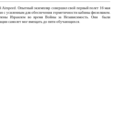
 Airspeed. Опытный экземпляр совершил свой первый полет 16 мая
план с усиленным для обеспечения герметичности кабины фюзеляжем.
уплены Израилем во время Войны за Независимость. Они были
ации самолет мог вмещать до пяти обучающихся.