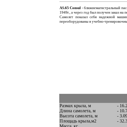
AS.65 Consul
- ближнемагистральный пас
1949г., а через год был получен заказ 
Самолет показал себя надежной машин
переоборудованы в учебно-тренировочны
Размах крыла, м
- 16.
Длина самолета, м
- 10.
Высота самолета, м
- 3.0
Площадь крыла,м2
- 32.
Масса, кг