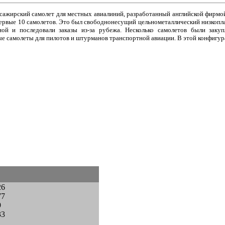
сажирский самолет для местных авиалиний, разработанный английской фирмой
на первые 10 самолетов. Это был свободнонесущий цельнометаллический низко
ой и последовали заказы из-за рубежа. Несколько самолетов были зак
е самолеты для пилотов и штурманов транспортной авиации. В этой конфигур
26
77
9
33