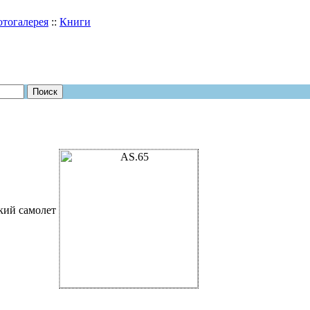
тогалерея
::
Книги
кий самолет