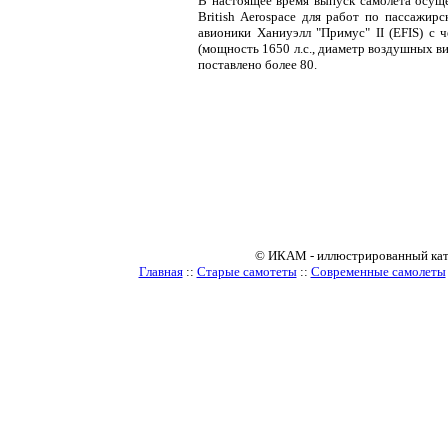
В настоящее время выпуск самолета осущес
British Aerospace для работ по пассажир
авионики Ханиуэлл "Примус" II (EFIS) с
(мощность 1650 л.с., диаметр воздушных вин
поставлено более 80.
© ИКАМ - иллюстрированный катало
Главная
::
Старые самотеты
::
Современные самолеты