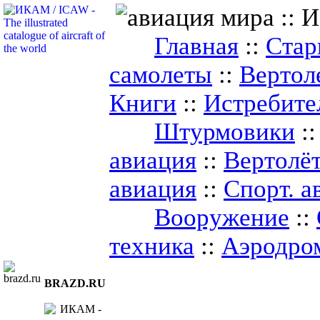
Главная
::
Стар
самолеты
::
Вертол
Книги
::
Истребите
Штурмовики
:
авиация
::
Вертолё
авиация
::
Спорт. а
Вооружение
::
техника
::
Аэродро
BRAZD.RU