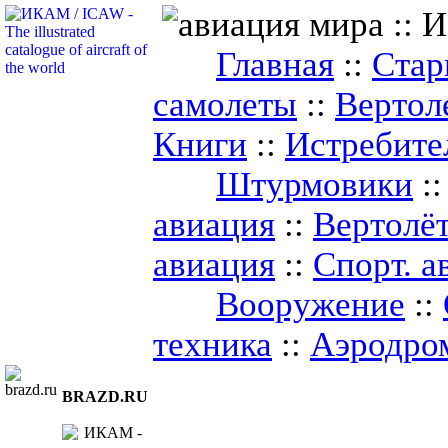
Главная
::
Стар
самолеты
::
Вертол
Книги
::
Истребите
Штурмовики
:
авиация
::
Вертолё
авиация
::
Спорт. а
Вооружение
::
техника
::
Аэродро
BRAZD.RU