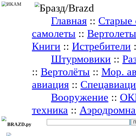
Главная
::
Старые 
самолеты
::
Вертолет
Книги
::
Истребители
Штурмовики
::
Ра
::
Вертолёты
::
Мор. а
авиация
::
Спецавиаци
Вооружение
::
ОК
техника
::
Аэродромна
BRAZD.ру