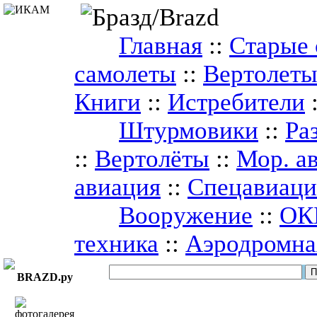
Главная
::
Старые 
самолеты
::
Вертолет
Книги
::
Истребители
Штурмовики
::
Ра
::
Вертолёты
::
Мор. а
авиация
::
Спецавиаци
Вооружение
::
ОК
техника
::
Аэродромна
BRAZD.ру