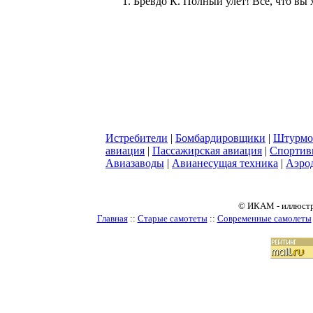
Бревдо К. Полный улёт! Всё, что вы х
Истребители
|
Бомбардировщики
|
Штурмо
авиация
|
Пассажирская авиация
|
Спортив
Авиазаводы
|
Авианесущая техника
|
Аэро
© ИКАМ - иллюстр
Главная
::
Старые самотеты
::
Современные самолеты